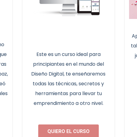
Ap
no
ta
que
Este es un curso ideal para
ras
principiantes en el mundo del
paz,
Diseño Digital, te enseñaremos
reó
todas las técnicas, secretos y
ales
herramientas para llevar tu
emprendimiento a otro nivel.
QUIERO EL CURSO