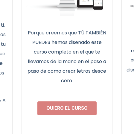
i,
Porque creemos que TÚ TAMBIÉN
las
PUEDES hemos diseñado este
 tu
m
curso completo en el que te
que
n
llevamos de la mano en el paso a
de
dis
paso de como crear letras desce
os
cero.
E A
QUIERO EL CURSO