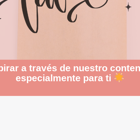
irar a través de nuestro conten
especialmente para ti